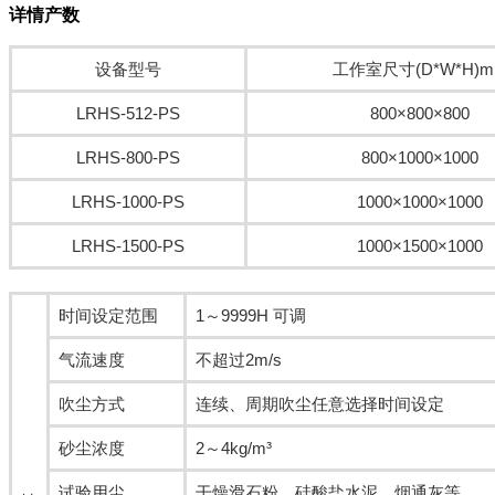
详情产数
设备型号
工作室尺寸(D*W*H)
LRHS-512-PS
800×800×800
LRHS-800-PS
800×1000×1000
LRHS-1000-PS
1000×1000×1000
LRHS-1500-PS
1000×1500×1000
时间设定范围
1～9999H 可调
气流速度
不超过2m/s
吹尘方式
连续、周期吹尘任意选择时间设定
砂尘浓度
2～4kg/m³
试验用尘
干燥滑石粉、硅酸盐水泥、烟通灰等