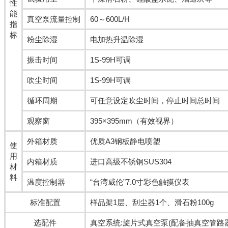
性
能
真空泵流量控制
60～600L/H
指
标
粉尘除湿
电加热升温除湿
振击时间
1S-99H可调
吹尘时间
1S-99H可调
循环周期
可任意设定吹尘时间，停止时间总时间
观察窗
395×395mm（有效视界）
外箱材质
优质A3钢板静电喷塑
使
用
内箱材质
进口高级不锈钢SUS304
材
料
温度控制器
“台湾威伦”7.0寸彩色触摸仪表
标准配置
样品架1层、刮尘器1个、滑石粉100g
选配件
真空系统:旋片式真空泵(配备抽真空管路