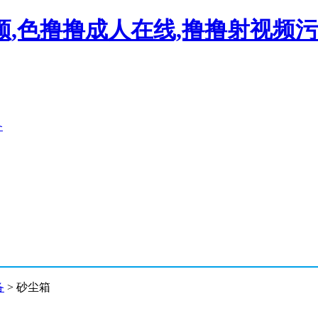
频,色撸撸成人在线,撸撸射视频
备
备
> 砂尘箱