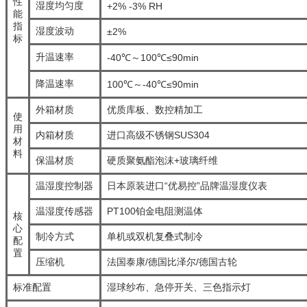
性
湿度均匀度
+2% -3% RH
能
指
湿度波动
±2%
标
升温速率
-40℃～100℃≤90min
降温速率
100℃～-40℃≤90min
外箱材质
优质库板、数控精加工
使
用
内箱材质
进口高级不锈钢SUS304
材
料
保温材质
硬质聚氨酯泡沫+玻璃纤维
温湿度控制器
日本原装进口“优易控”品牌温湿度仪表
温湿度传感器
PT100铂金电阻测温体
核
心
制冷方式
单机或双机复叠式制冷
配
置
压缩机
法国泰康/德国比泽尔/德国古轮
标准配置
湿球纱布、急停开关、三色指示灯