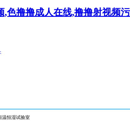
频,色撸撸成人在线,撸撸射视频
备
 恒温恒湿试验室