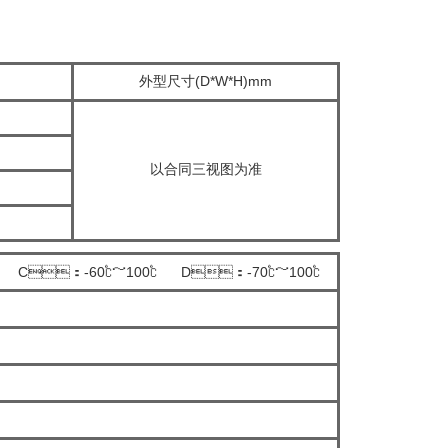
m
外型尺寸(D*W*H)mm
以合同三视图为准
℃ C：-60℃～100℃ D：-70℃～100℃