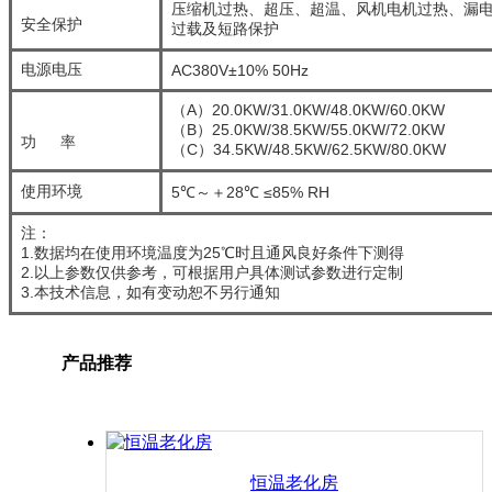
压缩机过热、超压、超温、风机电机过热
安全保护
过载及短路保护
电源电压
AC380V±10% 50Hz
（A）20.0KW/31.0KW/48.0KW/60.0KW
（B）25.0KW/38.5KW/55.0KW/72.0KW
功 率
（C）34.5KW/48.5KW/62.5KW/80.0KW
使用环境
5℃～＋28℃ ≤85% RH
注：
1.数据均在使用环境温度为25℃时且通风良好条件下测得
2.以上参数仅供参考，可根据用户具体测试参数进行定制
3.本技术信息，如有变动恕不另行通知
产品推荐
恒温老化房